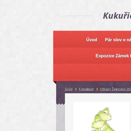
Kukuři
Úvod
Pár slov o n
Expozice Zámek 
Úvod
Fotoalbum
Obrazy Železnice 20