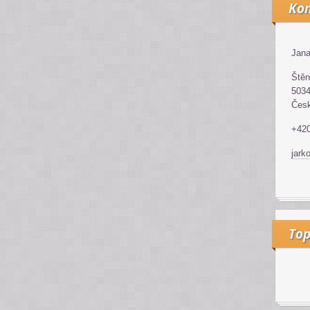
Kon
Jana
Štěn
5034
Česk
+42
jark
Top