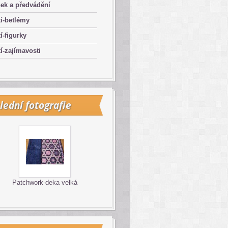
ek a předvádění
í-betlémy
í-figurky
í-zajímavosti
lední fotografie
Patchwork-deka velká