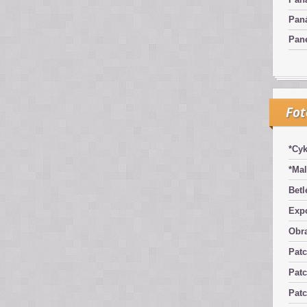
Pan
Pan
Fo
*Cyk
*Mal
Betl
Exp
Obra
Pat
Patc
Pat