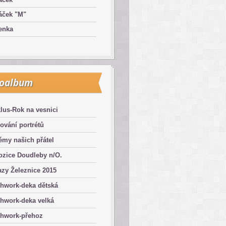
áček "M"
enka
toalbum
lus-Rok na vesnici
ování portrétů
émy našich přátel
ozice Doudleby n/O.
zy Železnice 2015
chwork-deka dětská
hwork-deka velká
chwork-přehoz