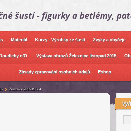
čné šustí - figurky a betlémy, pa
ás
Materiál
Kurzy - Výrobky ze šustí
Zvyky a obyčeje
Doudleby n/O.
Výstava obrazů Železnice listopad 2015
Ob
Zásady zpracování osobních údajů
Eshop
15
Železnice 2015.11 004
Vyh