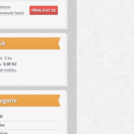
strace
menuté heslo
ík
t: 0 ks
a:
0,00 Kč
h košíku
egorie
ěl
lém
áček