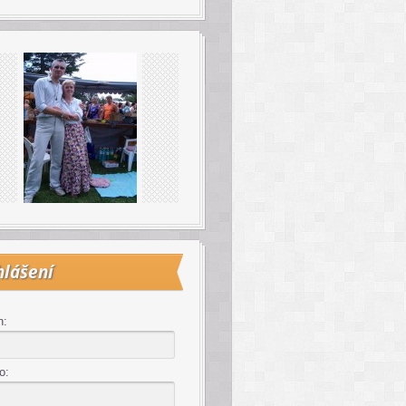
hlášení
n:
o: