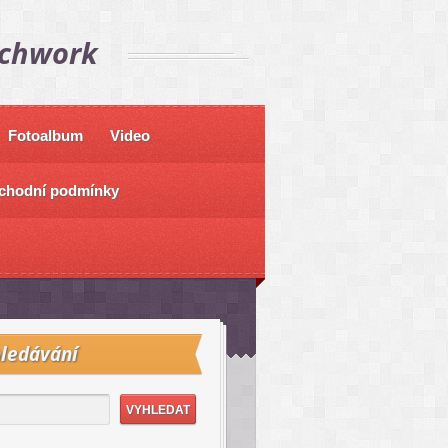
tchwork
Fotoalbum
Video
chodní podmínky
ledávání