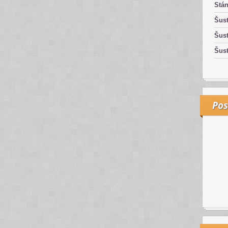
Stán
Šust
Šust
Šust
Pos