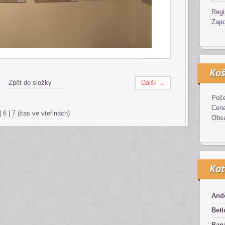
Regi
Zapo
Koš
Zpět do složky
Další →
Poče
Cen
|
6
|
7
(čas ve vteřinách)
Obsa
Kat
And
Bet
Pan