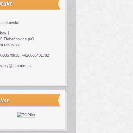
takt
 Jarkovská
kov 1
6 Třebechovice p/O.
á republika
0603570935, +420605401782
ovsky@centrum.cz
list