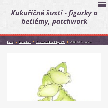
Kukuřičné šustí - figurky a
betlémy, patchwork
Úvod
Fotoalbum
Expozice Doudleby n/O.
Z089.16 Expozice