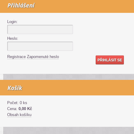
Přihlášení
Login:
Heslo:
Registrace
Zapomenuté heslo
Košík
Počet: 0 ks
Cena:
0,00 Kč
Obsah košíku