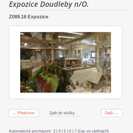
Expozice Doudleby n/O.
Z089.16 Expozice
← Předchozí
Zpět do složky
Další →
Automatické procházení:
3
|
4
|
5
|
6
|
7
(čas ve vteřinách)