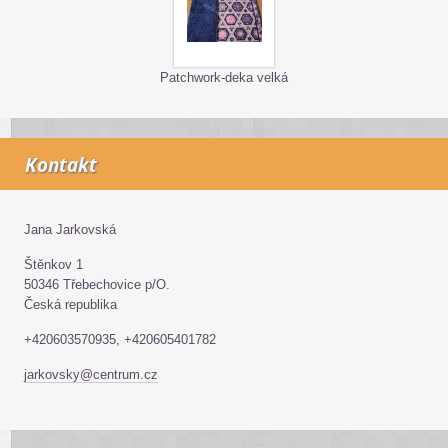
Patchwork-deka velká
Kontakt
Jana Jarkovská
Štěnkov 1
50346 Třebechovice p/O.
Česká republika
+420603570935, +420605401782
jarkovsky@centrum.cz