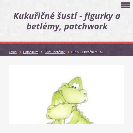
Kukuřičné šustí - figurky a
betlémy, patchwork
Úvod
Fotoalbum
Šustí-betlémy
U095.11 Betlém M 151