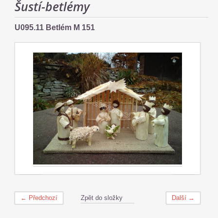
Šustí-betlémy
U095.11 Betlém M 151
← Předchozí
Zpět do složky
Další →