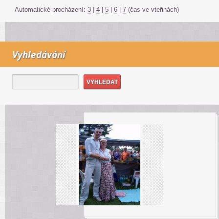
Automatické procházení:
3
|
4
|
5
|
6
|
7
(čas ve vteřinách)
Vyhledávání