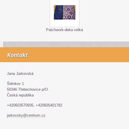
Patchwork-deka velká
Kontakt
Jana Jarkovská
Štěnkov 1
50346 Třebechovice p/O.
Česká republika
+420603570935, +420605401782
jarkovsky@centrum.cz