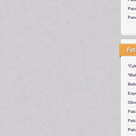
Pan
Pan
Fo
*Cyk
*Mal
Betl
Exp
Obra
Pat
Patc
Pat