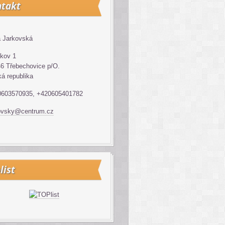
takt
 Jarkovská
kov 1
6 Třebechovice p/O.
á republika
0603570935, +420605401782
ovsky@centrum.cz
list