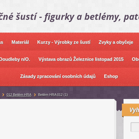
čné šustí - figurky a betlémy, pa
ás
Materiál
Kurzy - Výrobky ze šustí
Zvyky a obyčeje
Doudleby n/O.
Výstava obrazů Železnice listopad 2015
Ob
Zásady zpracování osobních údajů
Eshop
012 Betlém HRA
Betlém HRA 012 (1)
Vyh