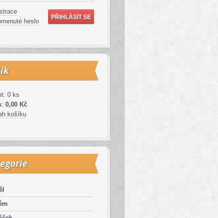
strace
menuté heslo
ík
t: 0 ks
a:
0,00 Kč
h košíku
egorie
ěl
lém
áček