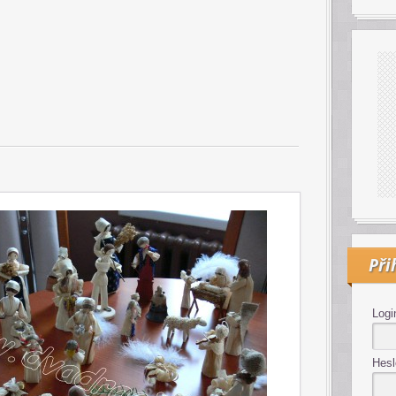
Při
Logi
Hesl