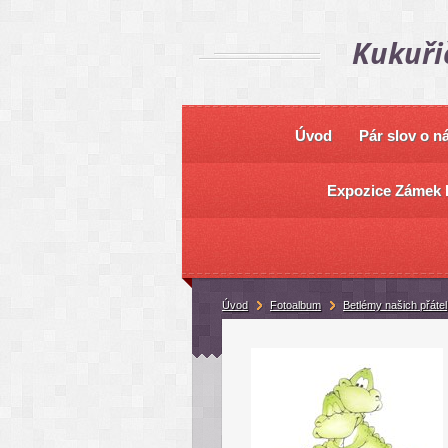
Kukuři
Úvod
Pár slov o n
Expozice Zámek 
Úvod
Fotoalbum
Betlémy našich přátel