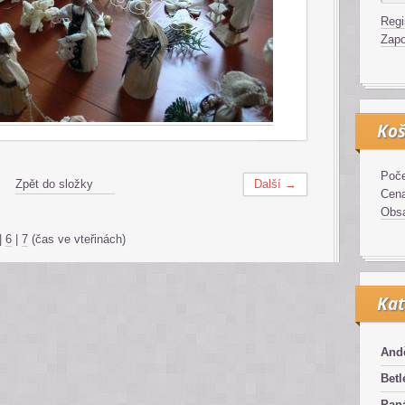
Regi
Zapo
Koš
Poče
Zpět do složky
Další →
Cen
Obsa
|
6
|
7
(čas ve vteřinách)
Kat
And
Bet
Pan