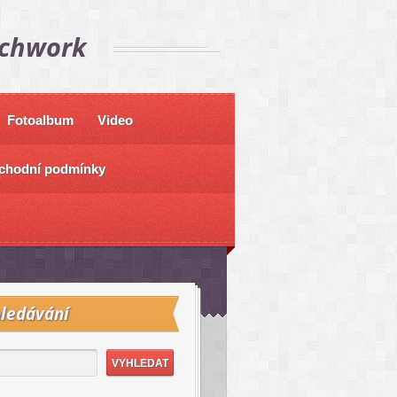
tchwork
Fotoalbum
Video
chodní podmínky
ledávání