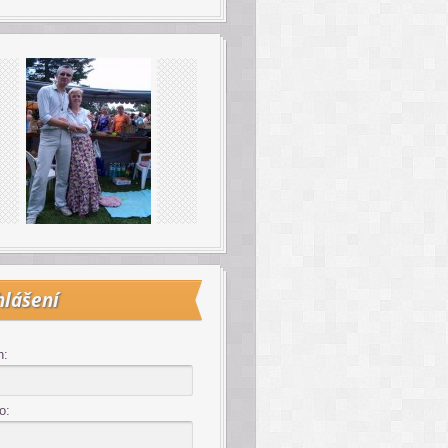
hlášení
n:
o: