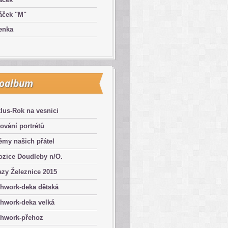
áček "M"
enka
toalbum
lus-Rok na vesnici
ování portrétů
émy našich přátel
ozice Doudleby n/O.
zy Železnice 2015
chwork-deka dětská
hwork-deka velká
chwork-přehoz