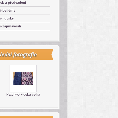
ek a předvádění
í-betlémy
í-figurky
í-zajímavosti
lední fotografie
Patchwork-deka velká