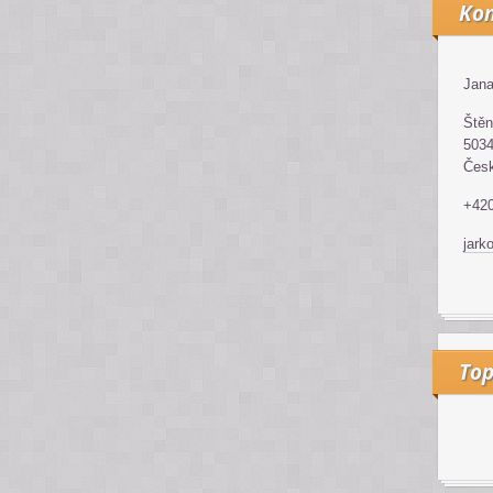
Kon
Jana
Štěn
5034
Česk
+42
jark
Top