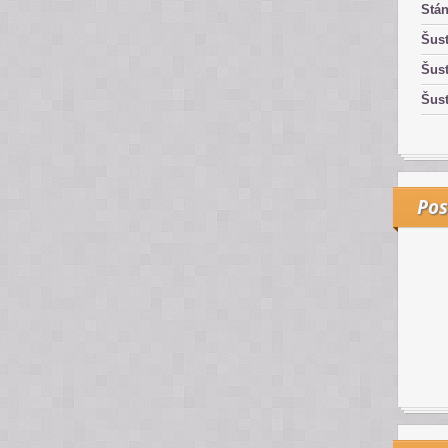
Stán
Šust
Šust
Šust
Pos