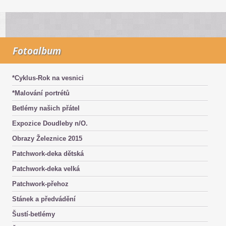
Fotoalbum
*Cyklus-Rok na vesnici
*Malování portrétů
Betlémy našich přátel
Expozice Doudleby n/O.
Obrazy Železnice 2015
Patchwork-deka dětská
Patchwork-deka velká
Patchwork-přehoz
Stánek a předvádění
Šustí-betlémy