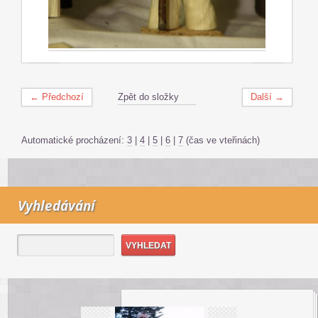
← Předchozí
Zpět do složky
Další →
Automatické procházení:
3
|
4
|
5
|
6
|
7
(čas ve vteřinách)
Vyhledávání