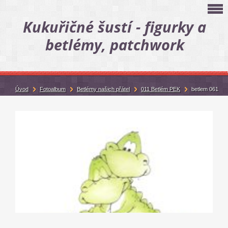
Kukuřičné šustí - figurky a
betlémy, patchwork
Úvod
Fotoalbum
Betlémy našich přátel
011 Betlém PEK
betlem 061