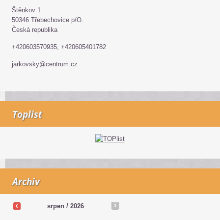
Štěnkov 1
50346 Třebechovice p/O.
Česká republika
+420603570935, +420605401782
jarkovsky@centrum.cz
Toplist
Archiv
srpen / 2026