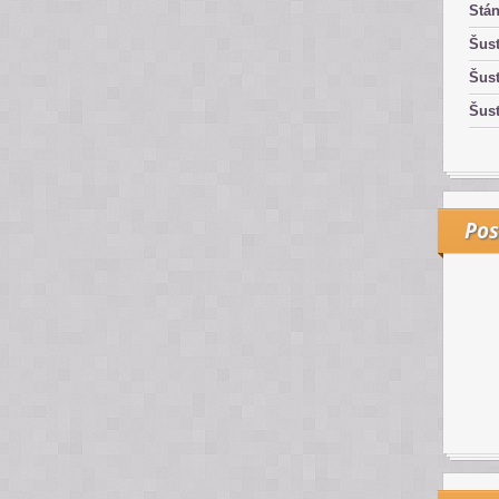
Stán
Šust
Šust
Šust
Pos