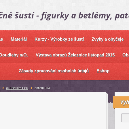
čné šustí - figurky a betlémy, pa
ás
Materiál
Kurzy - Výrobky ze šustí
Zvyky a obyčeje
Doudleby n/O.
Výstava obrazů Železnice listopad 2015
Ob
Zásady zpracování osobních údajů
Eshop
011 Betlém PEK
betlem 053
Vyh