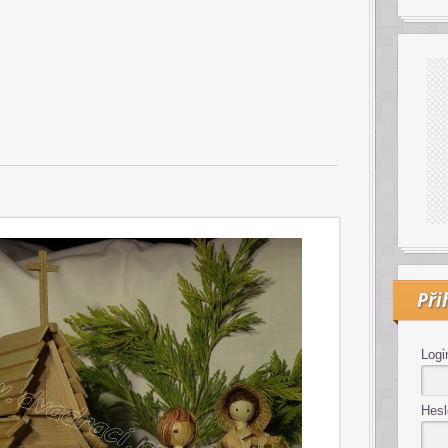
Při
Logi
Hesl