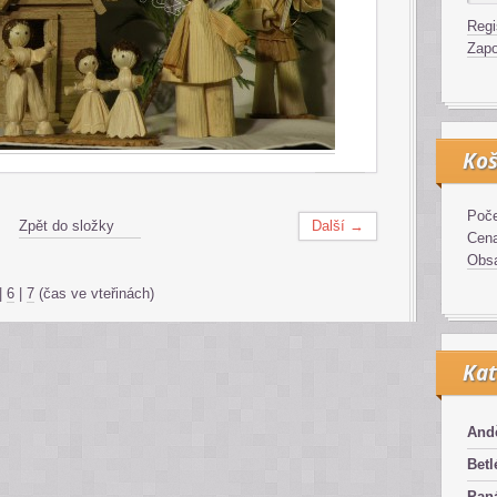
Regi
Zapo
Koš
Poče
Zpět do složky
Další →
Cen
Obsa
|
6
|
7
(čas ve vteřinách)
Kat
And
Bet
Pan