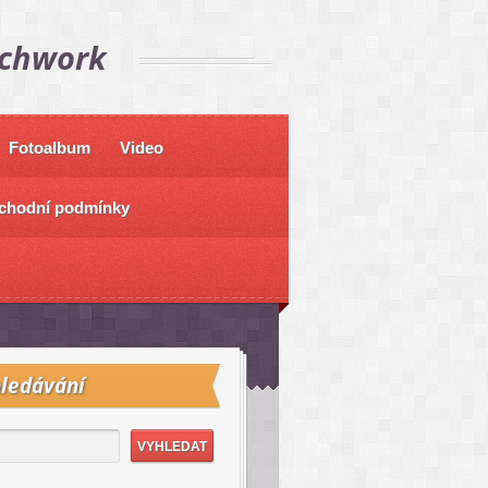
tchwork
Fotoalbum
Video
chodní podmínky
ledávání