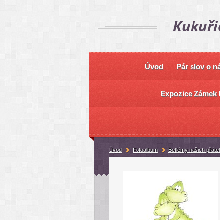
Kukuři
Úvod
Pár slov o n
Expozice Zámek 
Úvod
Fotoalbum
Betlémy našich přátel