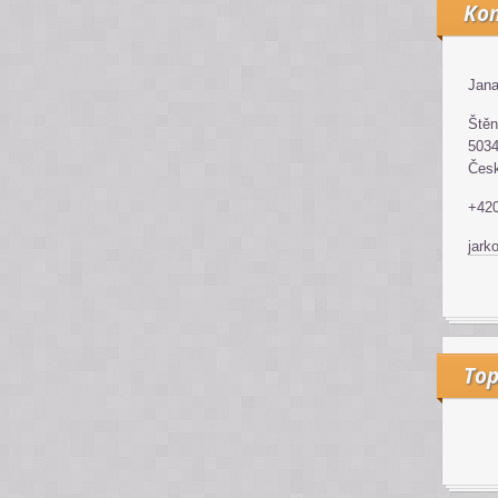
Kon
Jana
Štěn
5034
Česk
+42
jark
Top