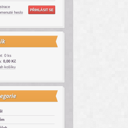
strace
menuté heslo
ík
t: 0 ks
a:
0,00 Kč
h košíku
egorie
ěl
lém
áček