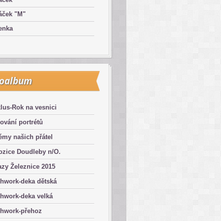
áček "M"
enka
toalbum
lus-Rok na vesnici
ování portrétů
émy našich přátel
ozice Doudleby n/O.
zy Železnice 2015
chwork-deka dětská
hwork-deka velká
chwork-přehoz