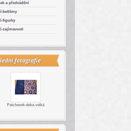
ek a předvádění
í-betlémy
í-figurky
í-zajímavosti
lední fotografie
Patchwork-deka velká