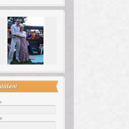
hlášení
n:
o: