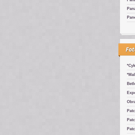
Pan
Pan
Fo
*Cyk
*Mal
Betl
Exp
Obra
Pat
Patc
Pat