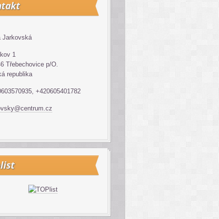
takt
 Jarkovská
kov 1
6 Třebechovice p/O.
á republika
0603570935, +420605401782
ovsky@centrum.cz
list