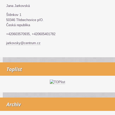
Jana Jarkovská
Štěnkov 1
50346 Třebechovice p/O.
Česká republika
+420603570935, +420605401782
jarkovsky@centrum.cz
Toplist
Archiv