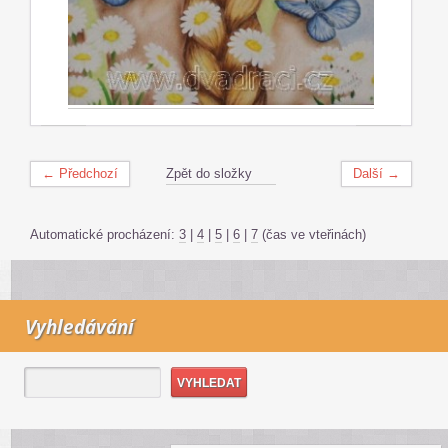
← Předchozí
Zpět do složky
Další →
Automatické procházení:
3
|
4
|
5
|
6
|
7
(čas ve vteřinách)
Vyhledávání