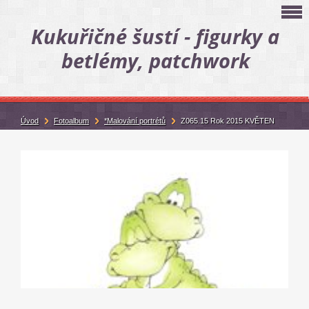
Kukuřičné šustí - figurky a
betlémy, patchwork
Úvod
Fotoalbum
*Malování portrétů
Z065.15 Rok 2015 KVĚTEN