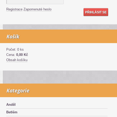
Registrace
Zapomenuté heslo
Košík
Počet: 0 ks
Cena:
0,00 Kč
Obsah košíku
Kategorie
Anděl
Betlém